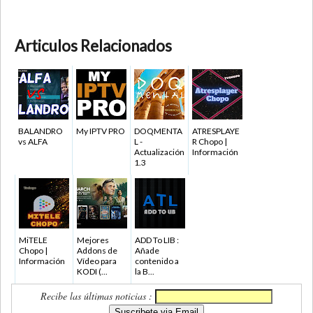
Articulos Relacionados
BALANDRO
My IPTV PRO
DOQMENTA
ATRESPLAYE
vs ALFA
L -
R Chopo |
Actualización
Información
1.3
MiTELE
Mejores
ADD To LIB :
Chopo |
Addons de
Añade
Información
Vídeo para
contenido a
KODI (...
la B...
Recibe las últimas noticias :