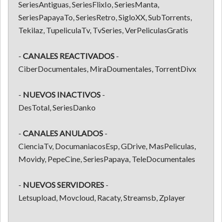
SeriesAntiguas, SeriesFlixIo, SeriesManta,
SeriesPapayaTo, SeriesRetro, SigloXX, SubTorrents,
Tekilaz, TupeliculaTv, TvSeries, VerPeliculasGratis
-
CANALES REACTIVADOS
-
CiberDocumentales, MiraDoumentales, TorrentDivx
-
NUEVOS INACTIVOS
-
DesTotal, SeriesDanko
-
CANALES
ANULADOS
-
CienciaTv, DocumaniacosEsp, GDrive, MasPeliculas,
Movidy, PepeCine, SeriesPapaya, TeleDocumentales
-
NUEVOS SERVIDORES
-
Letsupload, Movcloud, Racaty, Streamsb, Zplayer