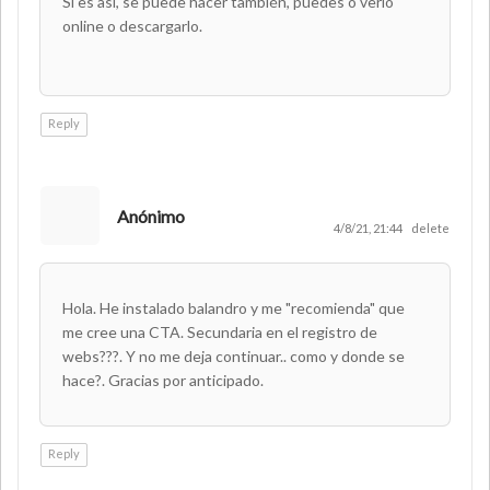
Si es así, se puede hacer también, puedes o verlo
online o descargarlo.
Reply
Anónimo
4/8/21, 21:44
delete
Hola. He instalado balandro y me "recomienda" que
me cree una CTA. Secundaria en el registro de
webs???. Y no me deja continuar.. como y donde se
hace?. Gracias por anticipado.
Reply