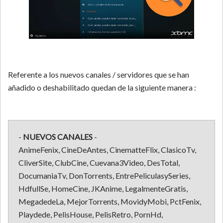
Referente a los nuevos canales / servidores que se han
añadido o deshabilitado quedan de la siguiente manera :
-
NUEVOS CANALES
-
AnimeFenix, CineDeAntes, CinematteFlix, ClasicoTv,
CliverSite, ClubCine, Cuevana3Video, DesTotal,
DocumaniaTv, DonTorrents, EntrePeliculasySeries,
HdfullSe, HomeCine, JKAnime, LegalmenteGratis,
MegadedeLa, MejorTorrents, MovidyMobi, PctFenix,
Playdede, PelisHouse, PelisRetro, PornHd,