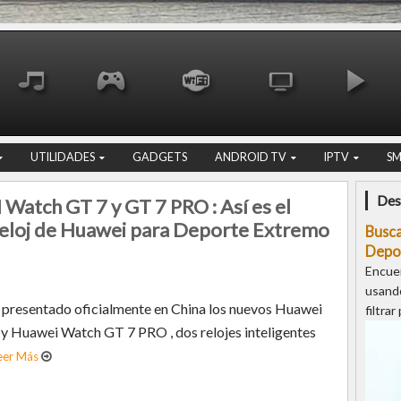
UTILIDADES
GADGETS
ANDROID TV
IPTV
S
Des
atch GT 7 y GT 7 PRO : Así es el
eloj de Huawei para Deporte Extremo
Busc
Depo
Encue
usand
resentado oficialmente en China los nuevos Huawei
filtrar
y Huawei Watch GT 7 PRO , dos relojes inteligentes
eer Más