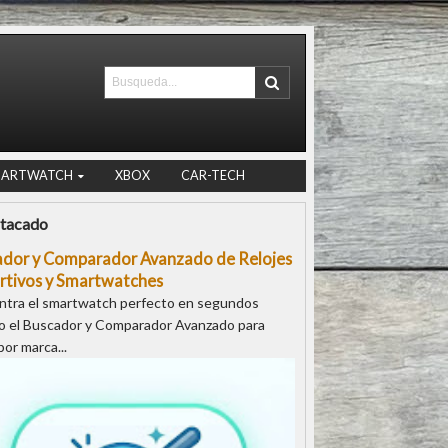
MARTWATCH
XBOX
CAR-TECH
tacado
ador y Comparador Avanzado de Relojes
rtivos y Smartwatches
ntra el smartwatch perfecto en segundos
o el Buscador y Comparador Avanzado para
 por marca...