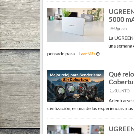
UGREEN 
5000 m
Ugreen
La UGREEN M
una semana d
pensado para ...
Leer Más
Qué relo
Cobertu
SUUNTO
Adentrarse en
civilización, es una de las experiencias más
UGREEN 