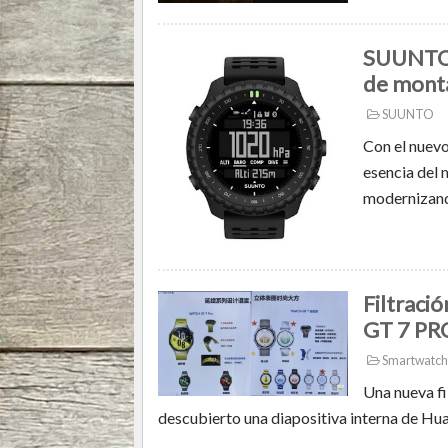
SUUNTO C
de monta
SUUNTO
Con el nuev
esencia del 
modernizando
Filtraci
GT 7 PR
Smartwatch
Una nueva fi
descubierto una diapositiva interna de Huaw