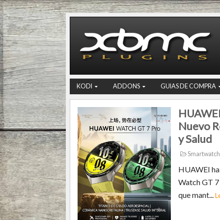
KODI
ADDONS
GUIAS DE COMPRA
HUAWEI W
Nuevo R
y Salud
Smartwatch
HUAWEI ha p
Watch GT 7 
que mant...
L