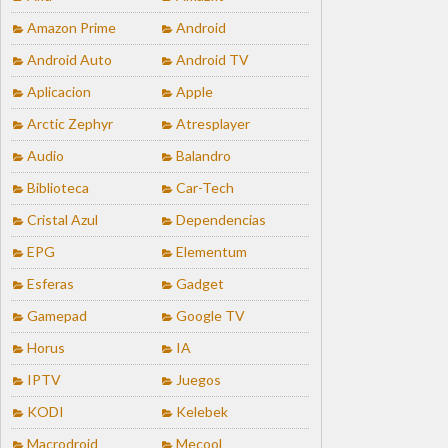
Amazon Prime
Android
Android Auto
Android TV
Aplicacion
Apple
Arctic Zephyr
Atresplayer
Audio
Balandro
Biblioteca
Car-Tech
Cristal Azul
Dependencias
EPG
Elementum
Esferas
Gadget
Gamepad
Google TV
Horus
IA
IPTV
Juegos
KODI
Kelebek
Macrodroid
Mecool