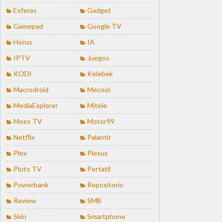
Esferas
Gadget
Gamepad
Google TV
Horus
IA
IPTV
Juegos
KODI
Kelebek
Macrodroid
Mecool
MediaExplorer
Mitele
Moes TV
Motor99
Netflix
Palantir
Plex
Plexus
Pluto TV
Portatil
Powerbank
Repositorio
Review
SMB
Skin
Smartphone