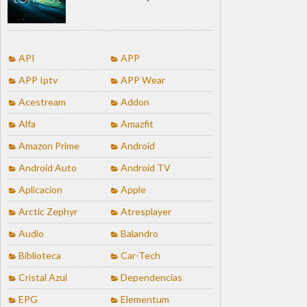
API
APP
APP Iptv
APP Wear
Acestream
Addon
Alfa
Amazfit
Amazon Prime
Android
Android Auto
Android TV
Aplicacion
Apple
Arctic Zephyr
Atresplayer
Audio
Balandro
Biblioteca
Car-Tech
Cristal Azul
Dependencias
EPG
Elementum