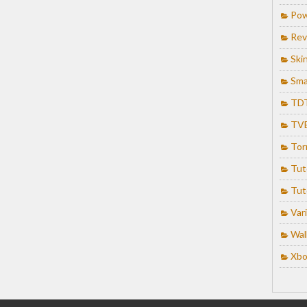
Pow
Rev
Ski
Sma
TD
TV
Tor
Tut
Tut
Var
Wal
Xbo