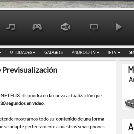
UTILIDADES
GADGETS
ANDROID TV
IPTV
S
 Previsualización
NETFLIX
dispondrá en la nueva actualización que
e 30 segundos en vídeo
.
retende mostrarnos todo su
contenido de una forma
ue se adapte perfectamente a nuestros smartphones.