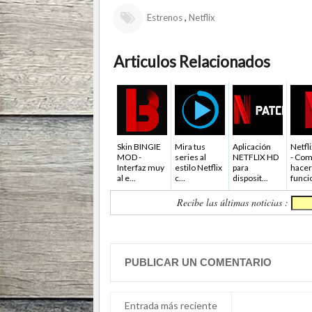
,
Estrenos
Netflix
Articulos Relacionados
Skin BINGIE
Mira tus
Aplicación
Netfl
MOD -
series al
NETFLIX HD
- Co
Interfaz muy
estilo Netflix
para
hacer
al e...
c...
disposit...
funcio
Recibe las últimas noticias :
PUBLICAR UN COMENTARIO
Entrada más reciente