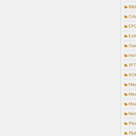
Bib
Cris
EP
Esf
Ga
Hor
IP
KO
Mac
Med
Mo
Net
Ple
Plu