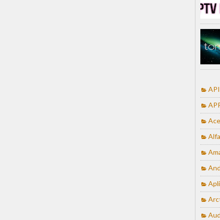
API
APP
Ace
Alf
Ama
And
Apl
Arc
Aud