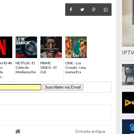
IPTV
ix HD 4K
NETFLIX : El
PRIME
CINE - Los
mo
Cielo de
VIDEO - El
Croods : Una
lo
Medianoche
Cid
nueva Era
...
Entrada antigua