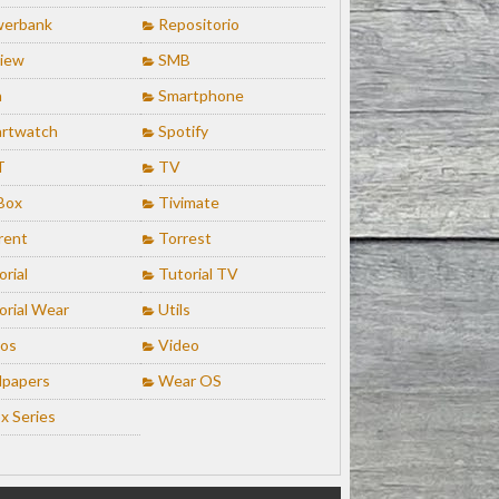
erbank
Repositorio
iew
SMB
n
Smartphone
rtwatch
Spotify
T
TV
Box
Tivimate
rent
Torrest
orial
Tutorial TV
orial Wear
Utils
ios
Video
lpapers
Wear OS
x Series