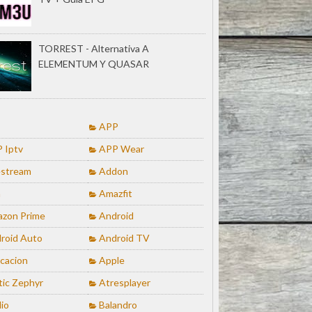
TORREST - Alternativa A
ELEMENTUM Y QUASAR
APP
 Iptv
APP Wear
stream
Addon
a
Amazfit
zon Prime
Android
roid Auto
Android TV
icacion
Apple
tic Zephyr
Atresplayer
io
Balandro