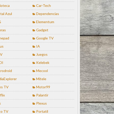
lioteca
Car-Tech
tal Azul
Dependencias
G
Elementum
eras
Gadget
mepad
Google TV
us
IA
TV
Juegos
DI
Kelebek
rodroid
Mecool
iaExplorer
Mitele
es TV
Motor99
flix
Palantir
x
Plexus
to TV
Portatil