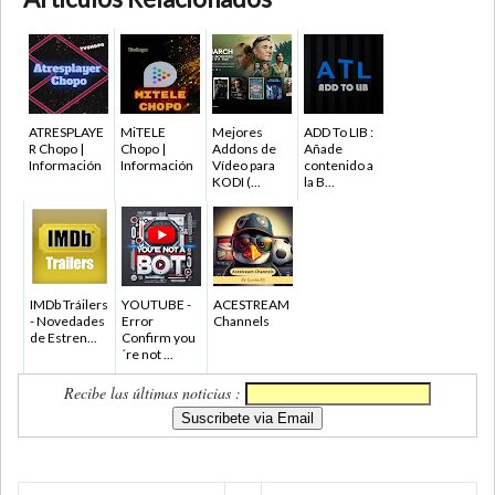
ATRESPLAYE
MiTELE
Mejores
ADD To LIB :
R Chopo |
Chopo |
Addons de
Añade
Información
Información
Vídeo para
contenido a
KODI (...
la B...
IMDb Tráilers
YOUTUBE -
ACESTREAM
- Novedades
Error
Channels
de Estren...
Confirm you
´re not ...
Recibe las últimas noticias :