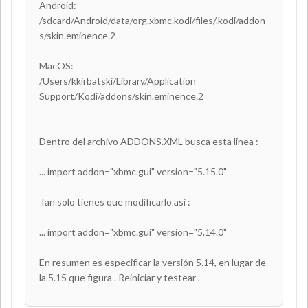
Android:
/sdcard/Android/data/org.xbmc.kodi/files/.kodi/addon
s/skin.eminence.2
MacOS:
/Users/kkirbatski/Library/Application
Support/Kodi/addons/skin.eminence.2
Dentro del archivo ADDONS.XML busca esta linea :
... import addon="xbmc.gui" version="5.15.0"
Tan solo tienes que modificarlo asi :
... import addon="xbmc.gui" version="5.14.0"
En resumen es especificar la versión 5.14, en lugar de
la 5.15 que figura . Reiniciar y testear .