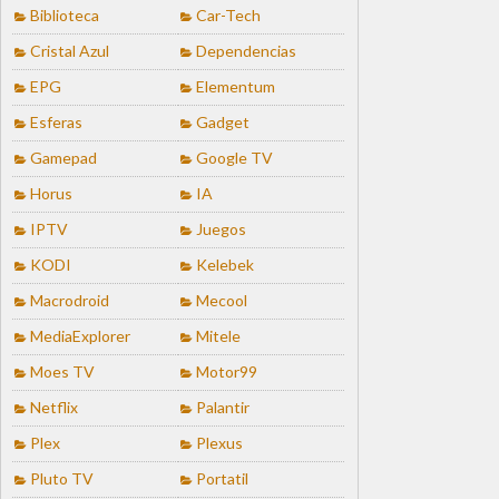
Biblioteca
Car-Tech
Cristal Azul
Dependencias
EPG
Elementum
Esferas
Gadget
Gamepad
Google TV
Horus
IA
IPTV
Juegos
KODI
Kelebek
Macrodroid
Mecool
MediaExplorer
Mitele
Moes TV
Motor99
Netflix
Palantir
Plex
Plexus
Pluto TV
Portatil