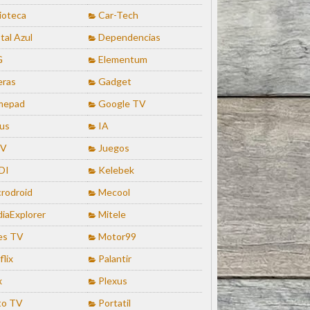
lioteca
Car-Tech
tal Azul
Dependencias
G
Elementum
eras
Gadget
mepad
Google TV
us
IA
TV
Juegos
DI
Kelebek
rodroid
Mecool
iaExplorer
Mitele
es TV
Motor99
flix
Palantir
x
Plexus
to TV
Portatil