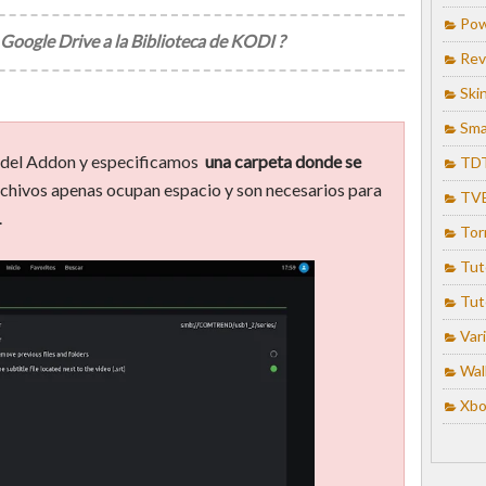
Pow
oogle Drive a la Biblioteca de KODI ?
Rev
Ski
Sma
s del Addon y especificamos
una carpeta donde se
TD
rchivos apenas ocupan espacio y son necesarios para
TV
.
Tor
Tut
Tut
Var
Wal
Xbo