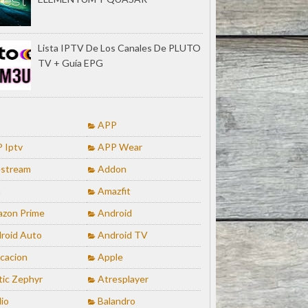
Lista IPTV De Los Canales De PLUTO
TV + Guía EPG
APP
 Iptv
APP Wear
stream
Addon
a
Amazfit
zon Prime
Android
roid Auto
Android TV
icacion
Apple
tic Zephyr
Atresplayer
io
Balandro