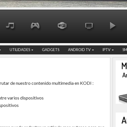
UTILIDADES
GADGETS
ANDROID TV
IPTV
S
frutar de nuestro contenido multimedia en KODI :
tre varios dispositivos
spositivos