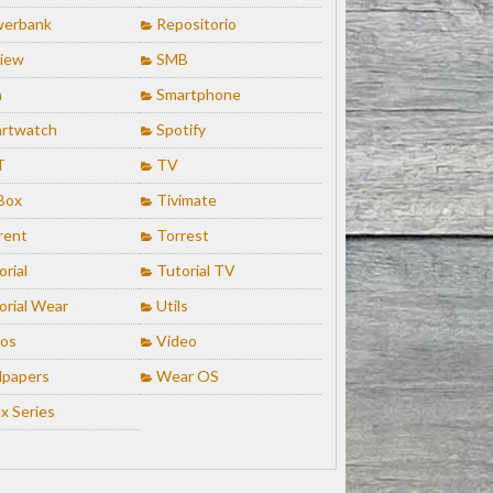
erbank
Repositorio
iew
SMB
n
Smartphone
rtwatch
Spotify
T
TV
Box
Tivimate
rent
Torrest
orial
Tutorial TV
orial Wear
Utils
ios
Video
lpapers
Wear OS
x Series