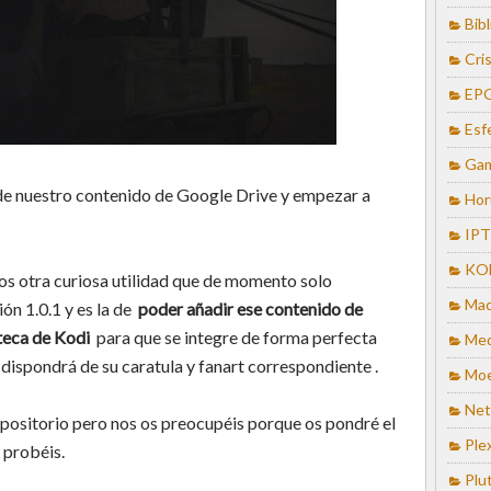
Bib
Cris
EP
Esf
Ga
 de nuestro contenido de Google Drive y empezar a
Hor
IP
KO
s otra curiosa utilidad que de momento solo
Mac
ón 1.0.1 y es la de
poder añadir ese contenido de
teca de Kodi
para que se integre de forma perfecta
Med
dispondrá de su caratula y fanart correspondiente .
Mo
Net
epositorio pero nos os preocupéis porque os pondré el
Ple
 probéis.
Plu