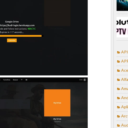
API
APP
Ace
Alf
Ama
And
Apl
Arc
Aud