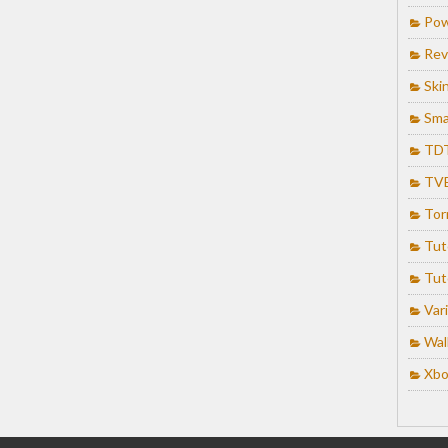
Pow
Rev
Ski
Sma
TD
TV
Tor
Tut
Tut
Var
Wal
Xbo