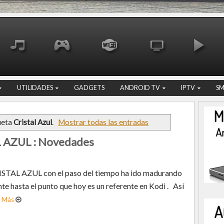
UTILIDADES
GADGETS
ANDROID TV
IPTV
S
ueta
Cristal Azul
.
Mostrar todas las entradas
 AZUL : Novedades
ISTAL AZUL con el paso del tiempo ha ido madurando
te hasta el punto que hoy es un referente en Kodi . Así
r Más