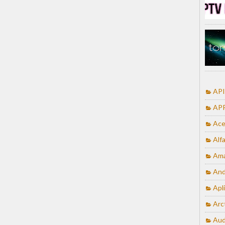
API
APP
Ace
Alf
Ama
And
Apl
Arc
Aud