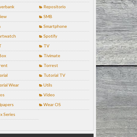
erbank
Repositorio
iew
SMB
n
Smartphone
rtwatch
Spotify
T
TV
Box
Tivimate
rent
Torrest
orial
Tutorial TV
orial Wear
Utils
ios
Video
lpapers
Wear OS
x Series