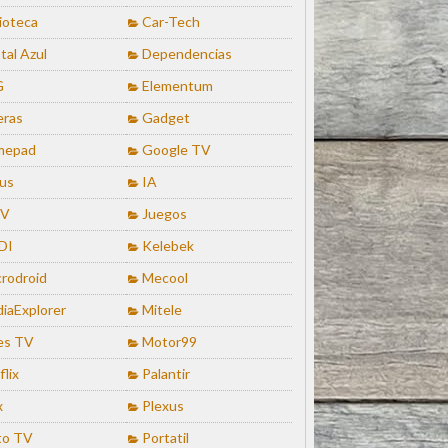
lioteca
Car-Tech
tal Azul
Dependencias
G
Elementum
eras
Gadget
mepad
Google TV
us
IA
TV
Juegos
DI
Kelebek
rodroid
Mecool
iaExplorer
Mitele
es TV
Motor99
flix
Palantir
x
Plexus
to TV
Portatil