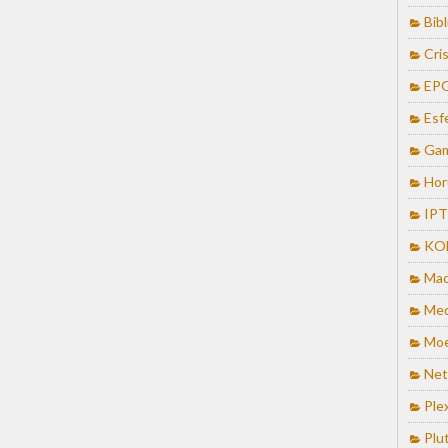
Bib
Cris
EP
Esf
Ga
Hor
IP
KO
Mac
Med
Mo
Net
Ple
Plu