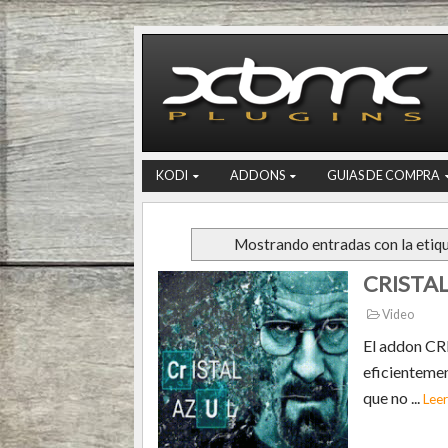
KODI
ADDONS
GUIAS DE COMPRA
Mostrando entradas con la etiq
CRISTAL
Video
El addon CR
eficientemen
que no ...
Lee