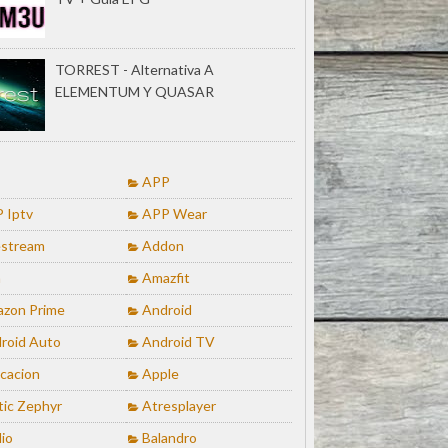
TORREST - Alternativa A
ELEMENTUM Y QUASAR
APP
 Iptv
APP Wear
stream
Addon
a
Amazfit
zon Prime
Android
roid Auto
Android TV
icacion
Apple
tic Zephyr
Atresplayer
io
Balandro