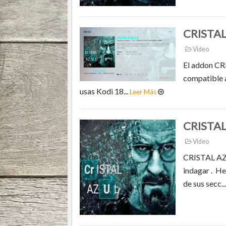
CRISTAL 
Video
El addon CRI
compatible a
usas Kodi 18...
Leer Más
CRISTAL
Video
CRISTAL AZU
indagar . He
de sus secc..