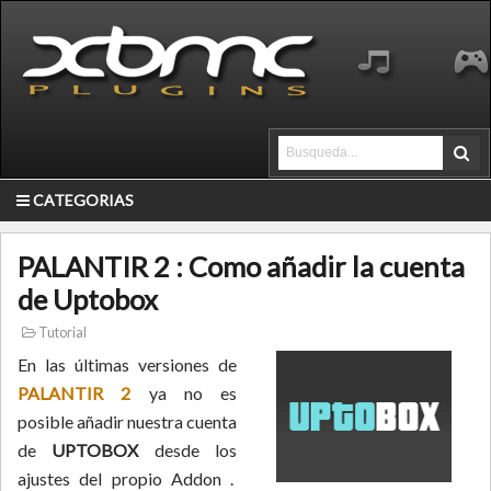
CATEGORIAS
PALANTIR 2 : Como añadir la cuenta
de Uptobox
Tutorial
En las últimas versiones de
PALANTIR 2
ya no es
posible añadir nuestra cuenta
de
UPTOBOX
desde los
ajustes del propio Addon .