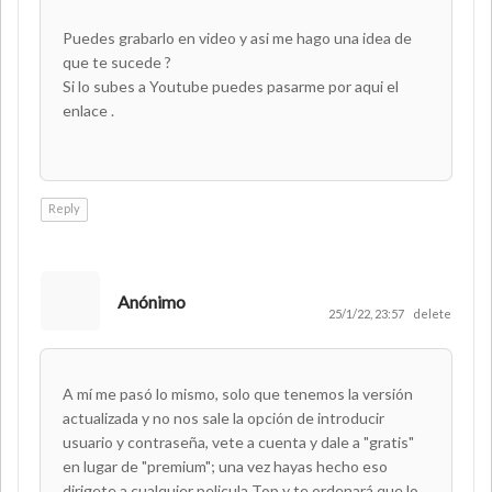
Puedes grabarlo en video y asi me hago una idea de
que te sucede ?
Si lo subes a Youtube puedes pasarme por aqui el
enlace .
Reply
Anónimo
25/1/22, 23:57
delete
A mí me pasó lo mismo, solo que tenemos la versión
actualizada y no nos sale la opción de introducir
usuario y contraseña, vete a cuenta y dale a "gratis"
en lugar de "premium"; una vez hayas hecho eso
dirigete a cualquier pelicula Top y te ordenará que lo