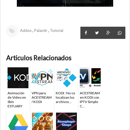
,
,
Addon
Palantir
Tutorial
Articulos Relacionados
Animación
VPN para
KODI : No se
ACESTREAM
de Vídeo en
ACESTREAM
localizan los
en KODI con
Skin
/ KODI
archivos...
IPTV Simple
ESTUARY
C...