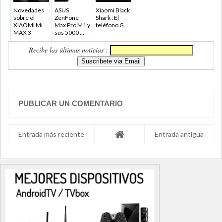
Novedades
ASUS
Xiaomi Black
sobre el
ZenFone
Shark : El
XIAOMI Mi
Max Pro M1 y
teléfono G...
MAX 3
sus 5000 ...
Recibe las últimas noticias :
PUBLICAR UN COMENTARIO
Entrada más reciente
Entrada antigua