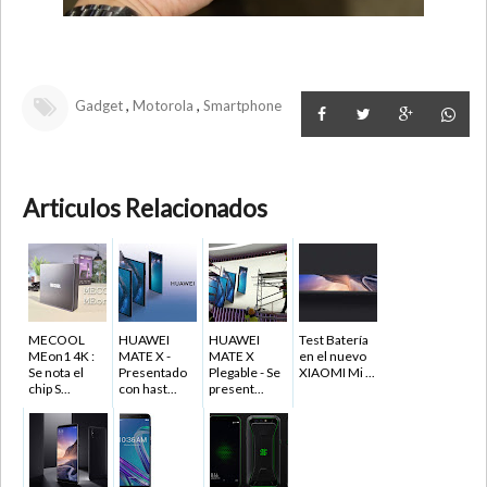
,
,
Gadget
Motorola
Smartphone
Articulos Relacionados
MECOOL
HUAWEI
HUAWEI
Test Batería
MEon1 4K :
MATE X -
MATE X
en el nuevo
Se nota el
Presentado
Plegable - Se
XIAOMI Mi ...
chip S...
con hast...
present...