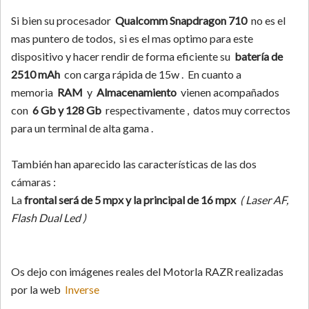
Si bien su procesador
Qualcomm Snapdragon 710
no es el
mas puntero de todos, si es el mas optimo para este
dispositivo y hacer rendir de forma eficiente su
batería de
2510 mAh
con carga rápida de 15w . En cuanto a
memoria
RAM
y
A
lmacenamiento
vienen acompañados
con
6 Gb y 128 Gb
respectivamente , datos muy correctos
para un terminal de alta gama .
También han aparecido las características de las dos
cámaras :
La
frontal será de 5 mpx y la principal de 16 mpx
( Laser AF,
Flash Dual Led )
Os dejo con imágenes reales del Motorla RAZR realizadas
por la web
Inverse