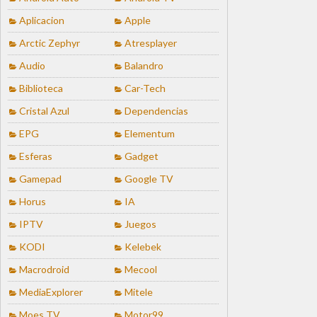
Aplicacion
Apple
Arctic Zephyr
Atresplayer
Audio
Balandro
Biblioteca
Car-Tech
Cristal Azul
Dependencias
EPG
Elementum
Esferas
Gadget
Gamepad
Google TV
Horus
IA
IPTV
Juegos
KODI
Kelebek
Macrodroid
Mecool
MediaExplorer
Mitele
Moes TV
Motor99