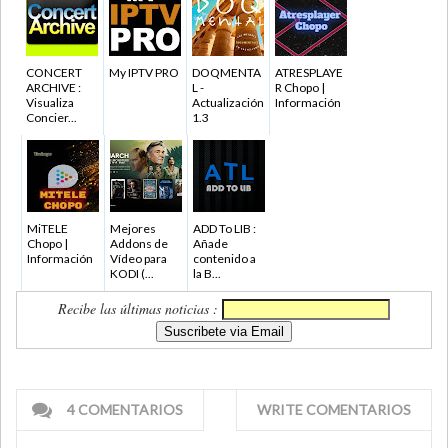
CONCERT
My IPTV PRO
DOQMENTA
ATRESPLAYE
ARCHIVE :
L -
R Chopo |
Visualiza
Actualización
Información
Concier...
1.3
MiTELE
Mejores
ADD To LIB :
Chopo |
Addons de
Añade
Información
Vídeo para
contenido a
KODI (...
la B...
Recibe las últimas noticias :
4 COMENTARIOS
WRITE COMENTARIOS