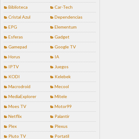
Biblioteca
Car-Tech
Cristal Azul
Dependencias
EPG
Elementum
Esferas
Gadget
Gamepad
Google TV
Horus
IA
IPTV
Juegos
KODI
Kelebek
Macrodroid
Mecool
MediaExplorer
Mitele
Moes TV
Motor99
Netflix
Palantir
Plex
Plexus
Pluto TV
Portatil