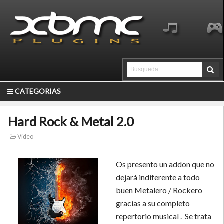
CATEGORIAS
Hard Rock & Metal 2.0
Video
Os presento un addon que no
dejará indiferente a todo
buen Metalero / Rockero
gracias a su completo
repertorio musical . Se trata