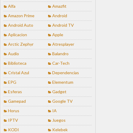
Alfa
Amazfit
Amazon Prime
Android
Android Auto
Android TV
Aplicacion
Apple
Arctic Zephyr
Atresplayer
Audio
Balandro
Biblioteca
Car-Tech
Cristal Azul
Dependencias
EPG
Elementum
Esferas
Gadget
Gamepad
Google TV
Horus
IA
IPTV
Juegos
KODI
Kelebek