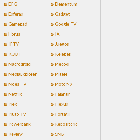
EPG
Elementum
Esferas
Gadget
Gamepad
Google TV
Horus
IA
IPTV
Juegos
KODI
Kelebek
Macrodroid
Mecool
MediaExplorer
Mitele
Moes TV
Motor99
Netflix
Palantir
Plex
Plexus
Pluto TV
Portatil
Powerbank
Repositorio
Review
SMB