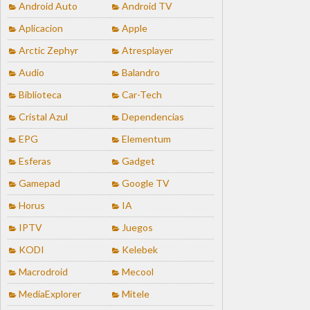
Android Auto
Android TV
Aplicacion
Apple
Arctic Zephyr
Atresplayer
Audio
Balandro
Biblioteca
Car-Tech
Cristal Azul
Dependencias
EPG
Elementum
Esferas
Gadget
Gamepad
Google TV
Horus
IA
IPTV
Juegos
KODI
Kelebek
Macrodroid
Mecool
MediaExplorer
Mitele