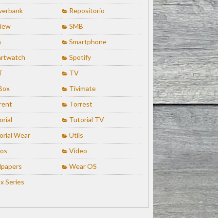
erbank
Repositorio
iew
SMB
n
Smartphone
rtwatch
Spotify
T
TV
Box
Tivimate
rent
Torrest
orial
Tutorial TV
orial Wear
Utils
ios
Video
lpapers
Wear OS
x Series