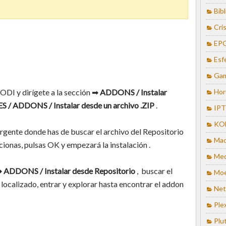
Bib
Cris
EP
Esf
Ga
Hor
KODI y dirígete a la sección ➡
ADDONS / Instalar
 / ADDONS / Instalar desde un archivo .ZIP
.
IP
KO
gente donde has de buscar el archivo del Repositorio
Mac
ionas, pulsas OK y empezará la instalación .
Med
 ➡
ADDONS / Instalar desde Repositorio
, buscar el
Mo
localizado, entrar y explorar hasta encontrar el addon
Net
Ple
Plu