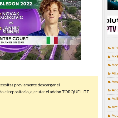
API
APP
Ace
Alf
Ama
ecesitas previamente descargar el
And
ado el repositorio, ejecutar el addon TORQUE LITE
Apl
Arc
Aud