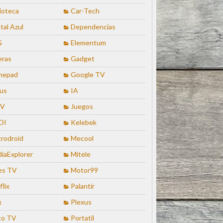
lioteca
Car-Tech
tal Azul
Dependencias
G
Elementum
eras
Gadget
mepad
Google TV
us
IA
TV
Juegos
DI
Kelebek
rodroid
Mecool
iaExplorer
Mitele
es TV
Motor99
flix
Palantir
x
Plexus
to TV
Portatil