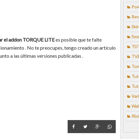
Pow
Rev
Ski
Sma
talar el addon TORQUE LITE
es posible que te falte
TD
ionamiento . No te preocupes, tengo creado un artículo
nto a las últimas versiones publicadas .
TV
Tor
Tut
Tut
Var
Wal
Xbo