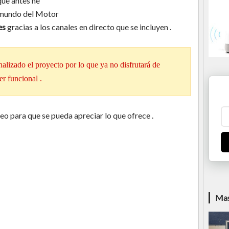
que antes he
 mundo del Motor
es
gracias a los canales en directo que se incluyen .
nalizado el proyecto por lo que ya no disfrutará de
er funcional .
 para que se pueda apreciar lo que ofrece .
Mas