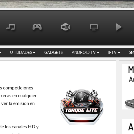
UTILIDADES
GADGETS
ANDROID TV
IPTV
S
es competiciones
rreras en cualquier
 ver la emisión en
 de los canales HD y