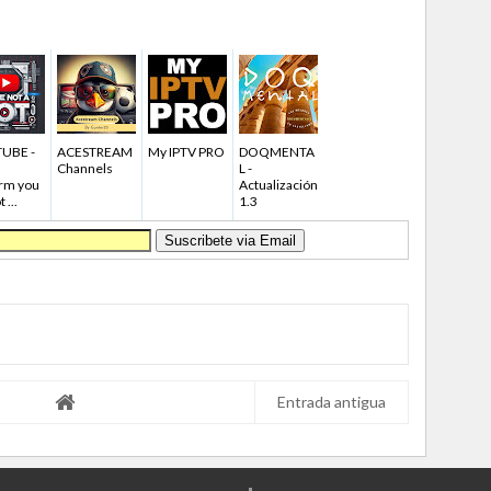
UBE -
ACESTREAM
My IPTV PRO
DOQMENTA
Channels
L -
rm you
Actualización
 ...
1.3
Entrada antigua