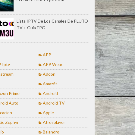
Lista IPTV De Los Canales De PLUTO
TV + Guía EPG
APP
 Iptv
APP Wear
stream
Addon
a
Amazfit
zon Prime
Android
roid Auto
Android TV
icacion
Apple
tic Zephyr
Atresplayer
io
Balandro