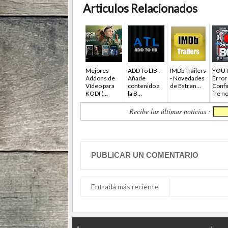
Articulos Relacionados
Mejores
ADD To LIB :
IMDb Tráilers
YOUT
Addons de
Añade
- Novedades
Error
Vídeo para
contenido a
de Estren...
Confi
KODI (...
la B...
´re not
Recibe las últimas noticias :
PUBLICAR UN COMENTARIO
Entrada más reciente