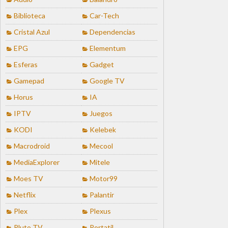
Biblioteca
Car-Tech
Cristal Azul
Dependencias
EPG
Elementum
Esferas
Gadget
Gamepad
Google TV
Horus
IA
IPTV
Juegos
KODI
Kelebek
Macrodroid
Mecool
MediaExplorer
Mitele
Moes TV
Motor99
Netflix
Palantir
Plex
Plexus
Pluto TV
Portatil