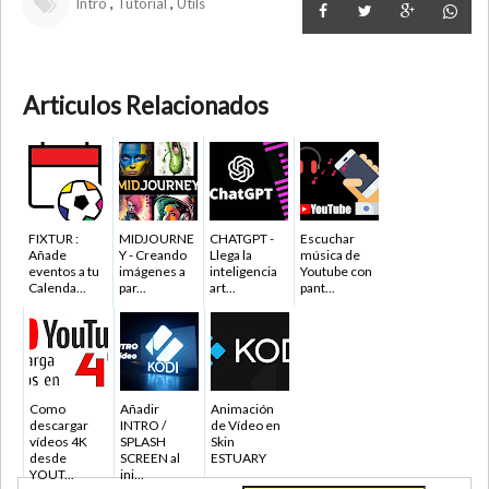
,
,
Intro
Tutorial
Utils
Articulos Relacionados
FIXTUR :
MIDJOURNE
CHATGPT -
Escuchar
Añade
Y - Creando
Llega la
música de
eventos a tu
imágenes a
inteligencia
Youtube con
Calenda...
par...
art...
pant...
Como
Añadir
Animación
descargar
INTRO /
de Vídeo en
vídeos 4K
SPLASH
Skin
desde
SCREEN al
ESTUARY
YOUT...
ini...