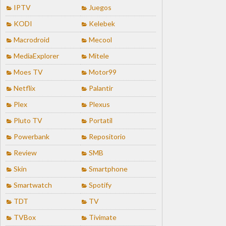
IPTV
Juegos
KODI
Kelebek
Macrodroid
Mecool
MediaExplorer
Mitele
Moes TV
Motor99
Netflix
Palantir
Plex
Plexus
Pluto TV
Portatil
Powerbank
Repositorio
Review
SMB
Skin
Smartphone
Smartwatch
Spotify
TDT
TV
TVBox
Tivimate