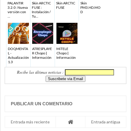
PALANTIR
Skin ARCTIC
Skin ARCTIC
Skin
3.2.0 : Nueva
FUSE :
FUSE
PM3.HD.MO
versión con
Instalación /
D
...
Tu...
DOQMENTA
ATRESPLAYE
MiTELE
L -
R Chopo |
Chopo |
Actualización
Información
Información
1.3
Recibe las últimas noticias :
PUBLICAR UN COMENTARIO
Entrada más reciente
Entrada antigua