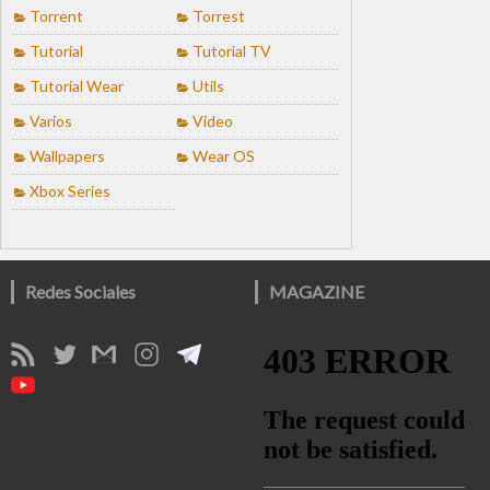
Torrent
Torrest
Tutorial
Tutorial TV
Tutorial Wear
Utils
Varios
Video
Wallpapers
Wear OS
Xbox Series
Redes Sociales
MAGAZINE