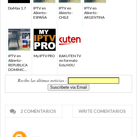
DixMax 1.7
IPTV en
IPTV en
IPTV en
Abierto -
Abierto -
Abierto -
ESPAÑA
CHILE
ARGENTINA
IPTV en
My IPTV PRO
RAKUTEN TV
Abierto -
en formato
REPUBLICA
lista M3U
DOMINIC...
Recibe las últimas noticias :
2 COMENTARIOS
WRITE COMENTARIOS