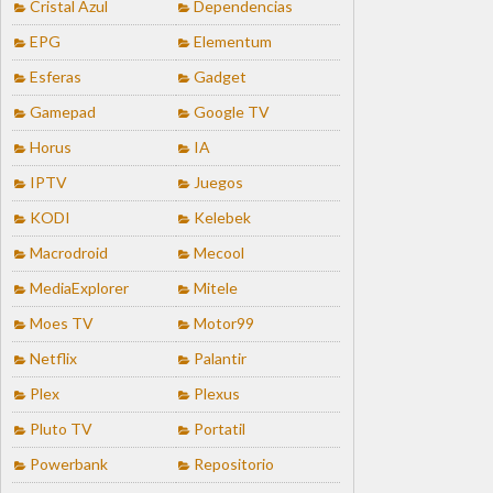
Cristal Azul
Dependencias
EPG
Elementum
Esferas
Gadget
Gamepad
Google TV
Horus
IA
IPTV
Juegos
KODI
Kelebek
Macrodroid
Mecool
MediaExplorer
Mitele
Moes TV
Motor99
Netflix
Palantir
Plex
Plexus
Pluto TV
Portatil
Powerbank
Repositorio