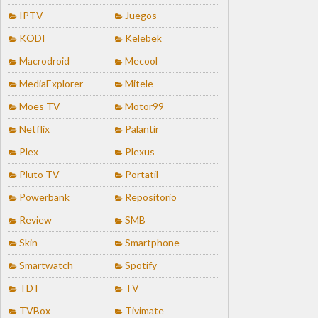
IPTV
Juegos
KODI
Kelebek
Macrodroid
Mecool
MediaExplorer
Mitele
Moes TV
Motor99
Netflix
Palantir
Plex
Plexus
Pluto TV
Portatil
Powerbank
Repositorio
Review
SMB
Skin
Smartphone
Smartwatch
Spotify
TDT
TV
TVBox
Tivimate