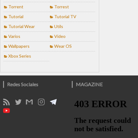
Torrent
Torrest
Tutorial
Tutorial TV
Tutorial Wear
Utils
Varios
Video
Wallpapers
Wear OS
Xbox Series
Redes Sociales
MAGAZINE