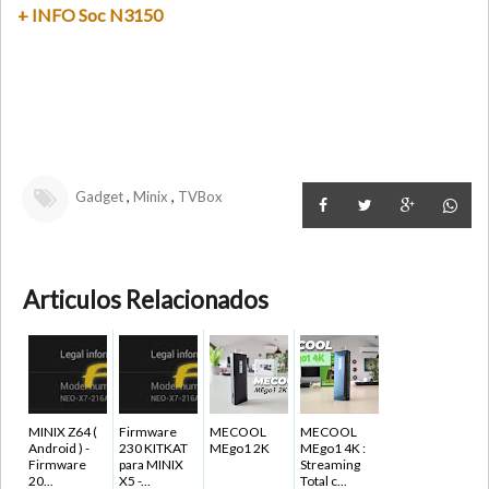
+ INFO Soc N3150
,
,
Gadget
Minix
TVBox
Articulos Relacionados
MINIX Z64 (
Firmware
MECOOL
MECOOL
Android ) -
230 KITKAT
MEgo1 2K
MEgo1 4K :
Firmware
para MINIX
Streaming
20...
X5 -...
Total c...