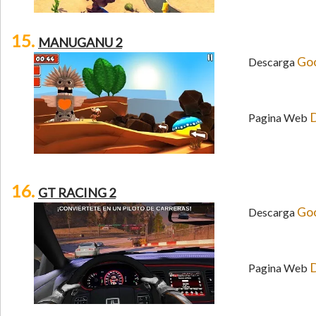
15.
MANUGANU 2
Goo
Descarga
D
Pagina Web
16.
GT RACING 2
Goo
Descarga
D
Pagina Web