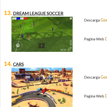
13.
DREAM LEAGUE SOCCER
Goo
Descarga
D
Pagina Web
14.
CARS
Goo
Descarga
D
Pagina Web