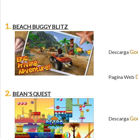
1.
BEACH BUGGY BLITZ
Goo
Descarga
D
Pagina Web
2.
BEAN´S QUEST
Goo
Descarga