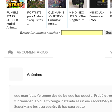
RUMBLE
FORTNITE
OLD MAN´S
MINIX NEO
MINIX U1 -
M
STARS
para Android
JOURNEY -
U22·XJ - The
Firmware
R
SOCCER -
: Requisitos
Cuando el
King Return
FW5
Futbol
...
Arte ...
Anima...
Recibe las últimas noticias :
46 COMENTARIOS
Anónimo
que gran idea. Yo tengo dos de los que has puesto. Probé otro
funcionaban. Lo que tb tengo instalado es un emulador N64 y l
SuperMario (es otra opción, tb hay para psp...)