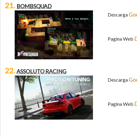
21.
BOMBSQUAD
Goo
Descarga
D
Pagina Web
22.
ASSOLUTO RACING
Goo
Descarga
D
Pagina Web