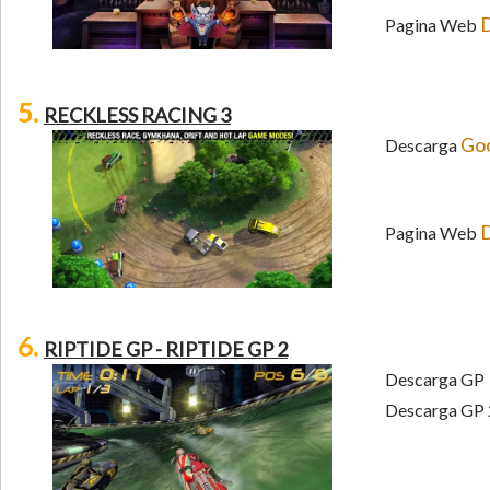
D
Pagina Web
5.
RECKLESS RACING 3
Goo
Descarga
D
Pagina Web
6.
RIPTIDE GP
- RIPTIDE GP 2
Descarga G
Descarga GP