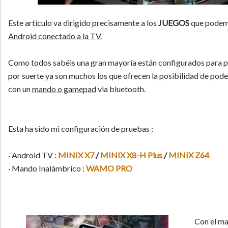
Este articulo va dirigido precisamente a los
JUEGOS
que podem
Android conectado a la TV.
Como todos sabéis una gran mayoría están configurados para pa
por suerte ya son muchos los que ofrecen la posibilidad de pode
con un
mando o gamepad
via bluetooth.
Esta ha sido mi configuración de pruebas :
· Android TV :
MINIX X7
/
MINIX X8-H Plus
/
MINIX Z64
· Mando Inalámbrico :
WAMO PRO
Con el ma