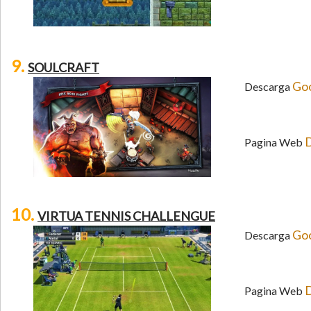
9.
SOULCRAFT
Goo
Descarga
D
Pagina Web
10.
VIRTUA TENNIS CHALLENGUE
Goo
Descarga
D
Pagina Web