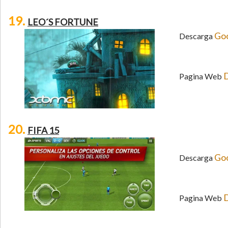
19.
LEO´S FORTUNE
Goo
Descarga
D
Pagina Web
20.
FIFA 15
Goo
Descarga
D
Pagina Web