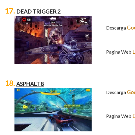
17.
DEAD TRIGGER 2
Goo
Descarga
D
Pagina Web
18.
ASPHALT 8
Goo
Descarga
D
Pagina Web