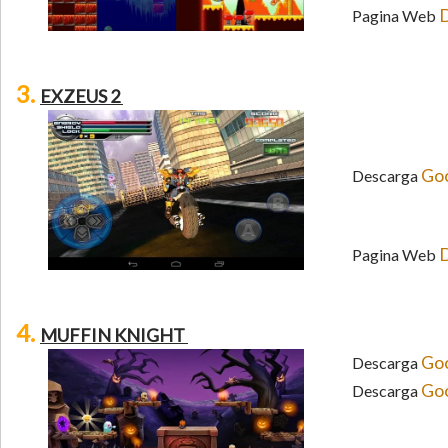
D
Pagina Web
3.
EXZEUS 2
Goo
Descarga
D
Pagina Web
4.
MUFFIN KNIGHT
Goo
Descarga
Goo
Descarga