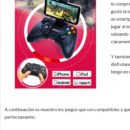
lo compré
gustó la 
un smartp
jugar al e
salvando 
clarament
Y también
disfrutan
tengo en 
A continuación os muestro los juegos que son compatibles y qu
perfectamente :