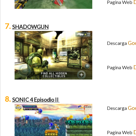
D
Pagina Web
7.
SHADOWGUN
Goo
Descarga
D
Pagina Web
8.
SONIC 4 Episodio II
Goo
Descarga
D
Pagina Web