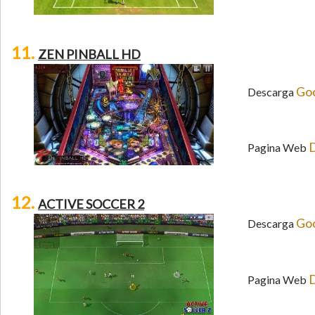
11.
ZEN PINBALL HD
Goo
Descarga
D
Pagina Web
12.
ACTIVE SOCCER 2
Goo
Descarga
D
Pagina Web