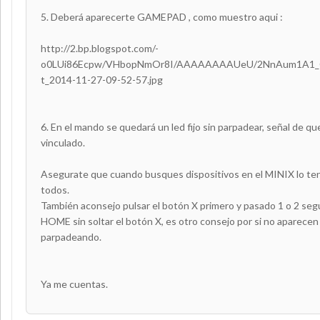
5. Deberá aparecerte GAMEPAD , como muestro aqui :
http://2.bp.blogspot.com/-
o0LUi86Ecpw/VHbopNmOr8I/AAAAAAAAUeU/2NnAum1A1_Q
t_2014-11-27-09-52-57.jpg
6. En el mando se quedará un led fijo sin parpadear, señal de que
vinculado.
Asegurate que cuando busques dispositivos en el MINIX lo ten
todos.
También aconsejo pulsar el botón X primero y pasado 1 o 2 segu
HOME sin soltar el botón X, es otro consejo por si no aparecen 
parpadeando.
Ya me cuentas.