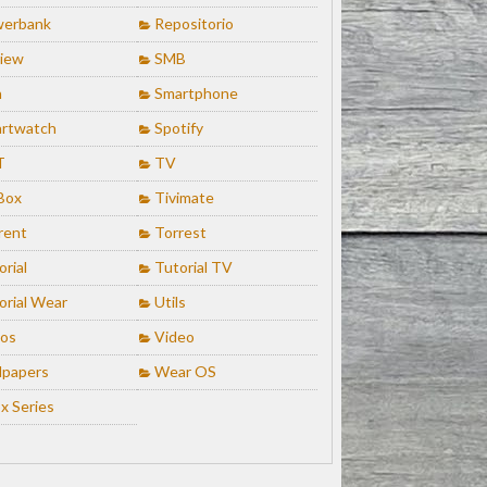
erbank
Repositorio
iew
SMB
n
Smartphone
rtwatch
Spotify
T
TV
Box
Tivimate
rent
Torrest
orial
Tutorial TV
orial Wear
Utils
ios
Video
lpapers
Wear OS
x Series