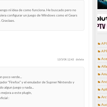
tengo ni idea de como funciona. He buscado pero no
isiera configurar un juego de Windows como el Gears
 Graciaas.
API
APP
Ace
13/5/09, 12:43
delete
Alf
Ama
un poco verde...
And
ador "Firefox" y el emulador de Supner Nintendo y
o algun juego y nada...
Apl
mejora a este plugin,
Arc
ficial :
Aud