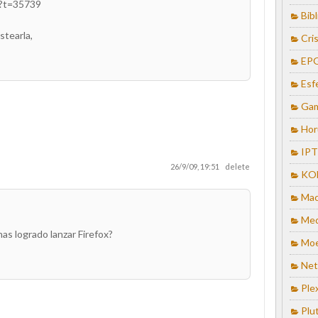
p?t=35739
Bib
stearla,
Cris
EP
Esf
Ga
Hor
IP
26/9/09, 19:51
delete
KO
Mac
Med
has logrado lanzar Firefox?
Mo
Net
Ple
Plu