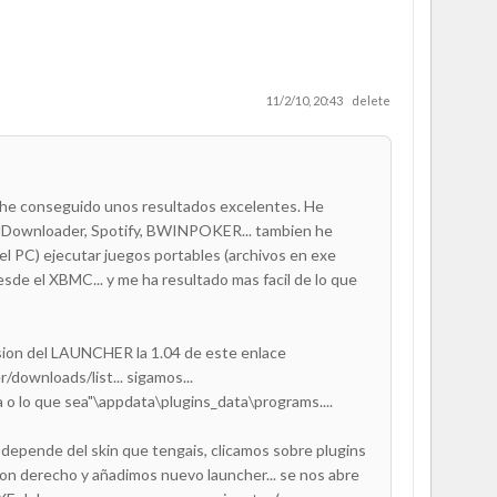
11/2/10, 20:43
delete
 he conseguido unos resultados excelentes. He
, JDownloader, Spotify, BWINPOKER... tambien he
l PC) ejecutar juegos portables (archivos en exe
de el XBMC... y me ha resultado mas facil de lo que
rsion del LAUNCHER la 1.04 de este enlace
downloads/list... sigamos...
asa o lo que sea"\appdata\plugins_data\programs....
, depende del skin que tengais, clicamos sobre plugins
on derecho y añadimos nuevo launcher... se nos abre