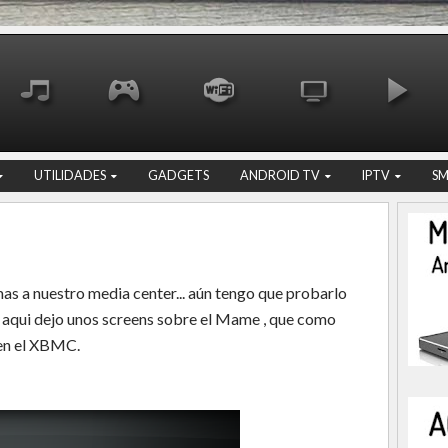
UTILIDADES
GADGETS
ANDROID TV
IPTV
S
mas a nuestro media center... aún tengo que probarlo
. aqui dejo unos screens sobre el Mame , que como
en el XBMC.