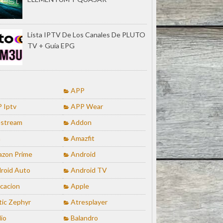
Lista IPTV De Los Canales De PLUTO
TV + Guía EPG
APP
 Iptv
APP Wear
stream
Addon
a
Amazfit
zon Prime
Android
roid Auto
Android TV
icacion
Apple
tic Zephyr
Atresplayer
io
Balandro