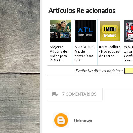
Articulos Relacionados
Mejores
ADD To LIB :
IMDb Tráilers
YOUT
Addons de
Añade
- Novedades
Error
Vídeo para
contenido a
de Estren...
Confi
KODI (...
la B...
´re not
Recibe las últimas noticias :
7 COMENTARIOS
Unknown