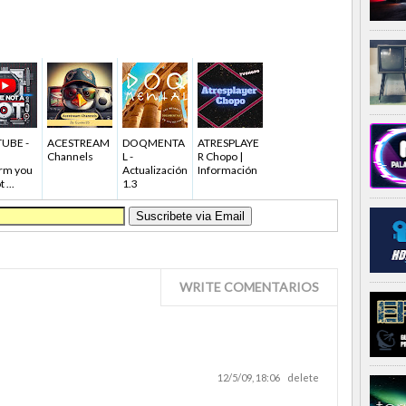
UBE -
ACESTREAM
DOQMENTA
ATRESPLAYE
Channels
L -
R Chopo |
rm you
Actualización
Información
 ...
1.3
WRITE COMENTARIOS
12/5/09, 18:06
delete