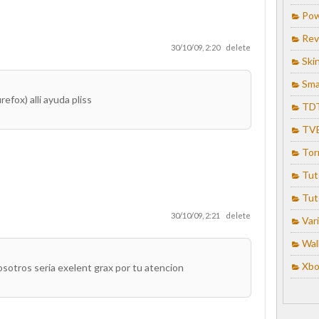
Pow
Rev
30/10/09, 2:20
delete
Ski
Sma
efox) alli ayuda pliss
TD
TV
Tor
Tut
Tut
30/10/09, 2:21
delete
Var
Wal
Xbo
osotros seria exelent grax por tu atencion