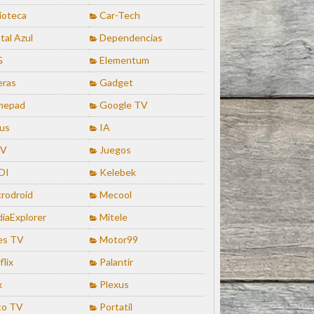
lioteca
Car-Tech
tal Azul
Dependencias
G
Elementum
eras
Gadget
mepad
Google TV
us
IA
TV
Juegos
DI
Kelebek
rodroid
Mecool
iaExplorer
Mitele
es TV
Motor99
flix
Palantir
x
Plexus
to TV
Portatil