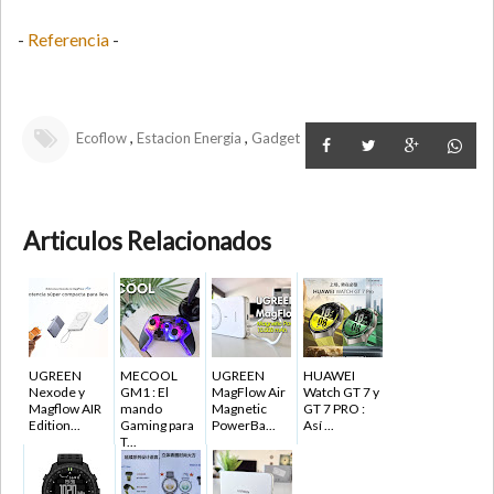
-
Referencia
-
,
,
Ecoflow
Estacion Energia
Gadget
Articulos Relacionados
UGREEN
MECOOL
UGREEN
HUAWEI
Nexode y
GM1 : El
MagFlow Air
Watch GT 7 y
Magflow AIR
mando
Magnetic
GT 7 PRO :
Edition...
Gaming para
PowerBa...
Así ...
T...