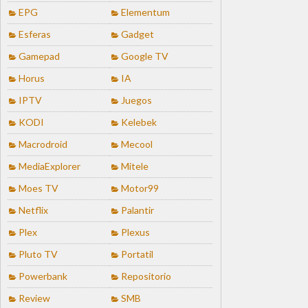
EPG
Elementum
Esferas
Gadget
Gamepad
Google TV
Horus
IA
IPTV
Juegos
KODI
Kelebek
Macrodroid
Mecool
MediaExplorer
Mitele
Moes TV
Motor99
Netflix
Palantir
Plex
Plexus
Pluto TV
Portatil
Powerbank
Repositorio
Review
SMB