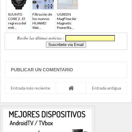
SUUNTO
Filtración de
UGREEN
CORE 2 : El
los nuevos
MagFlow Air
regreso del
HUAWEI
Magnetic
míti...
Wat...
PowerBa...
Recibe las últimas noticias :
PUBLICAR UN COMENTARIO
Entrada más reciente
Entrada antigua