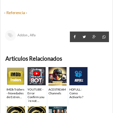
-
Referencia
-
,
Addon
Alfa
Articulos Relacionados
IMDb Tráilers
YOUTUBE -
ACESTREAM
HDFULL :
- Novedades
Error
Channels
Como
de Estren...
Confirm you
Activarlo ?
´re not ...