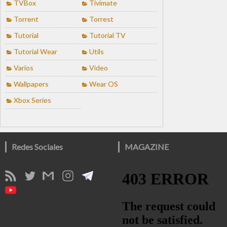
TVBox
Tivimate
Torrent
Torrest
Tutorial
Tutorial TV
Tutorial Wear
Utils
Varios
Video
Wallpapers
Wear OS
Xbox Series
Redes Sociales
MAGAZINE