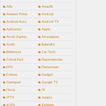
Alfa
Amazfit
Amazon Prime
Android
Android Auto
Android TV
Aplicacion
Apple
Arctic Zephyr
Atresplayer
Audio
Balandro
Biblioteca
Car-Tech
Cristal Azul
Dependencias
EPG
Elementum
Esferas
Gadget
Gamepad
Google TV
Horus
IA
IPTV
Juegos
KODI
Kelebek