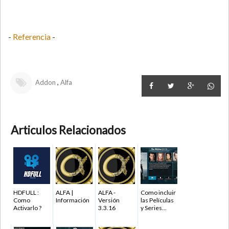
-
Referencia
-
,
Addon
Alfa
Articulos Relacionados
HDFULL :
ALFA |
ALFA -
Como incluir
Como
Información
Versión
las Películas
Activarlo ?
3.3.16
y Series...