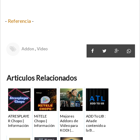
-
Referencia
-
,
Addon
Video
Articulos Relacionados
ATRESPLAYE
MiTELE
Mejores
ADD To LIB :
R Chopo |
Chopo |
Addons de
Añade
Información
Información
Vídeo para
contenido a
KODI (...
la B...