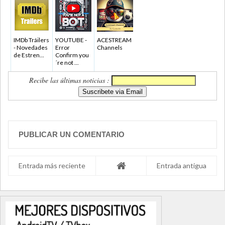
IMDb Tráilers
YOUTUBE -
ACESTREAM
- Novedades
Error
Channels
de Estren...
Confirm you
´re not ...
Recibe las últimas noticias :
PUBLICAR UN COMENTARIO
Entrada más reciente
Entrada antigua