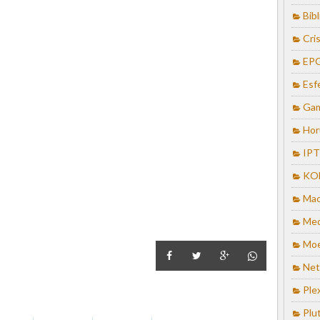
Bib
Cris
EP
Esf
Ga
Hor
IP
KO
Mac
Med
Mo
Net
Ple
Plu