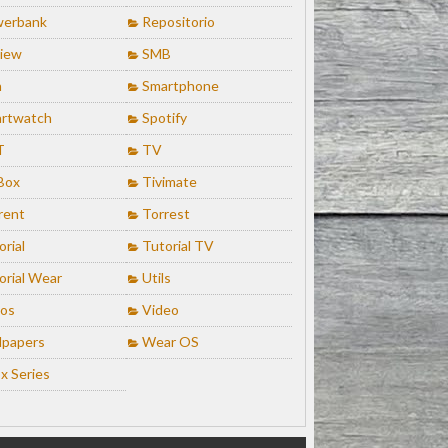
erbank
Repositorio
iew
SMB
n
Smartphone
rtwatch
Spotify
T
TV
Box
Tivimate
rent
Torrest
orial
Tutorial TV
orial Wear
Utils
ios
Video
lpapers
Wear OS
x Series