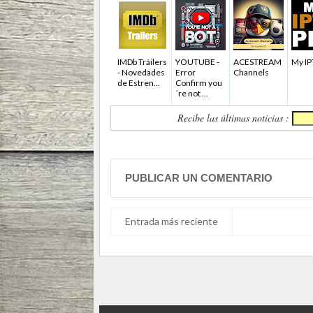
IMDb Tráilers
YOUTUBE -
ACESTREAM
My I
- Novedades
Error
Channels
de Estren...
Confirm you
´re not ...
Recibe las últimas noticias :
PUBLICAR UN COMENTARIO
Entrada más reciente