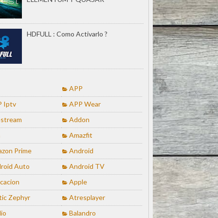
HDFULL : Como Activarlo ?
APP
 Iptv
APP Wear
stream
Addon
a
Amazfit
zon Prime
Android
roid Auto
Android TV
icacion
Apple
tic Zephyr
Atresplayer
io
Balandro