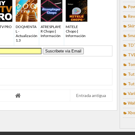
Pow
Rev
Ski
PTV PRO
DOQMENTA
ATRESPLAYE
MiTELE
L -
R Chopo |
Chopo |
Sma
Actualización
Información
Información
1.3
TD
TV
Tor
Tut
Tut
Var
Entrada antigua
Wal
Xbo