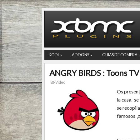
KODI
ADDONS
GUIAS DE COMPRA
ANGRY BIRDS : Toons TV
Video
Os present
la casa, se
se recopil
famosos
p