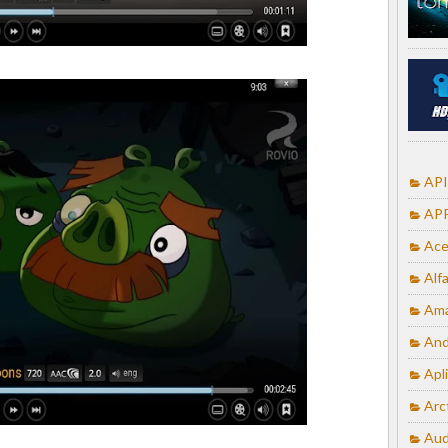
API
APP
Ace
Alf
Ama
And
Apl
Arc
Aud