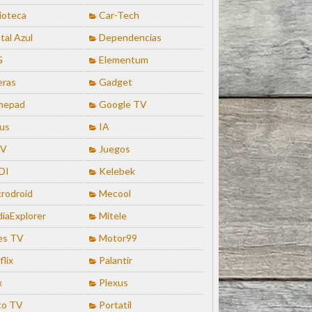
lioteca
Car-Tech
tal Azul
Dependencias
G
Elementum
eras
Gadget
mepad
Google TV
us
IA
TV
Juegos
DI
Kelebek
rodroid
Mecool
iaExplorer
Mitele
es TV
Motor99
flix
Palantir
x
Plexus
to TV
Portatil