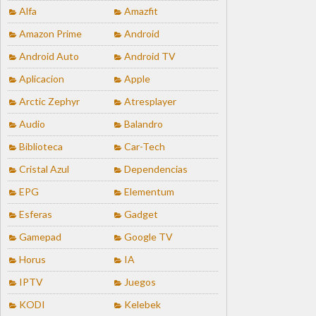
Alfa
Amazfit
Amazon Prime
Android
Android Auto
Android TV
Aplicacion
Apple
Arctic Zephyr
Atresplayer
Audio
Balandro
Biblioteca
Car-Tech
Cristal Azul
Dependencias
EPG
Elementum
Esferas
Gadget
Gamepad
Google TV
Horus
IA
IPTV
Juegos
KODI
Kelebek