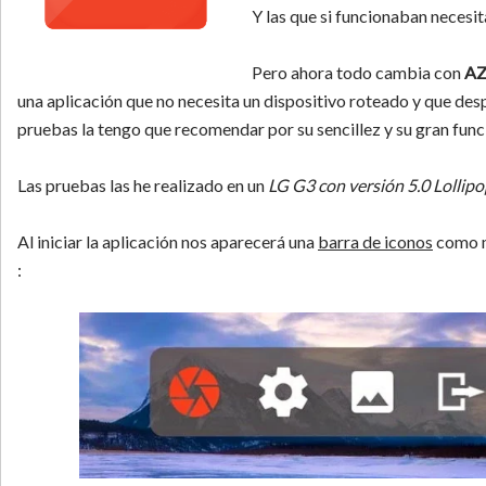
Y las que si funcionaban neces
Pero ahora todo cambia con
AZ
una aplicación que no necesita un dispositivo roteado y que des
pruebas la tengo que recomendar por su sencillez y su gran fun
Las pruebas las he realizado en un
LG G3 con versión 5.0 Lollip
Al iniciar la aplicación nos aparecerá una
barra de iconos
como m
: