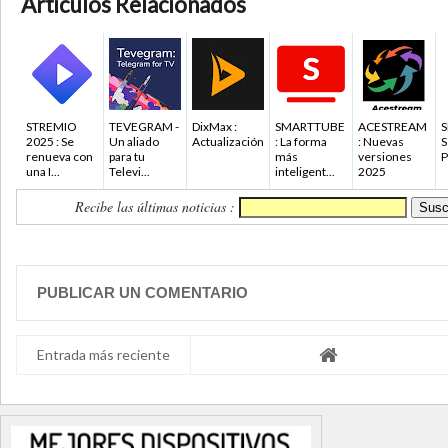
Articulos Relacionados
STREMIO
TEVEGRAM -
DixMax :
SMARTTUBE
ACESTREAM
S
2025 : Se
Un aliado
Actualización
: La forma
: Nuevas
S
renueva con
para tu
más
versiones
P
una I...
Televi...
inteligent...
2025
Recibe las últimas noticias :
PUBLICAR UN COMENTARIO
Entrada más reciente