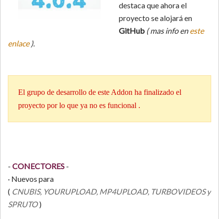
destaca que ahora el
proyecto se alojará en
GitHub
( mas info en
este
enlace
)
.
El grupo de desarrollo de este Addon ha finalizado el
proyecto por lo que ya no es funcional .
-
CONECTORES
-
· Nuevos para
(
CNUBIS, YOURUPLOAD, MP4UPLOAD, TURBOVIDEOS y
SPRUTO
)