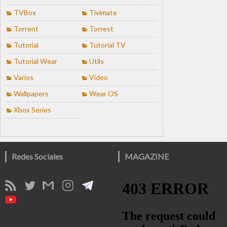
TVBox
Tivimate
Torrent
Torrest
Tutorial
Tutorial TV
Tutorial Wear
Utils
Varios
Video
Wallpapers
Wear OS
Xbox Series
Redes Sociales
MAGAZINE