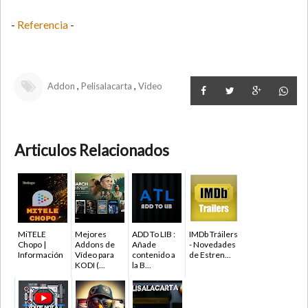
-
Referencia
-
,
,
Addon
Pelisalacarta
Video
Articulos Relacionados
MiTELE
Mejores
ADD To LIB :
IMDb Tráilers
Chopo |
Addons de
Añade
- Novedades
Información
Vídeo para
contenido a
de Estren...
KODI (...
la B...