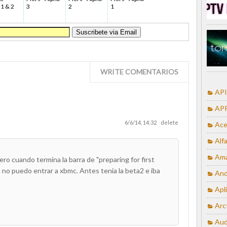
 1 & 2
3
2
1
WRITE COMENTARIOS
API
APP
6/6/14, 14:32
delete
Ace
Alf
Ama
ero cuando termina la barra de "preparing for first
ya no puedo entrar a xbmc. Antes tenia la beta2 e iba
And
Apl
Arc
Aud