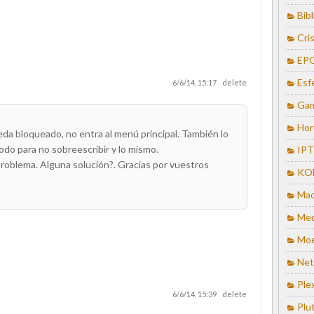
Bib
Cris
EP
Esf
6/6/14, 15:17
delete
Ga
Hor
eda bloqueado, no entra al menú principal. También lo
rodo para no sobreescribir y lo mismo.
IP
problema. Alguna solución?. Gracias por vuestros
KO
Mac
Med
Mo
Net
Ple
6/6/14, 15:39
delete
Plu