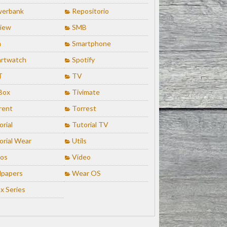
erbank
Repositorio
iew
SMB
n
Smartphone
rtwatch
Spotify
T
TV
Box
Tivimate
rent
Torrest
orial
Tutorial TV
orial Wear
Utils
ios
Video
lpapers
Wear OS
x Series