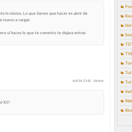
Pow
te lo mismo. Lo que tienes que hacer es abrir de
Rev
 nuevo a cargar.
Ski
ero sí haces lo que te comento te dejara entrar.
Sma
TD
TV
Tor
Tut
6/6/14, 15:41
delete
Tut
Var
Wal
el X5?
Xbo