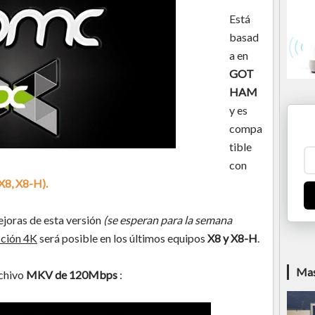
Está
basad
a en
GOT
HAM
y es
compa
tible
con
 X8, X8-H).
joras de esta versión
(se esperan para la semana
ción 4K
será posible en los últimos equipos
X8 y X8-H
.
Mas
rchivo
MKV
de 120Mbps
: