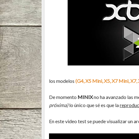
los modelos
(G4, X5 Mini, X5, X7 Mini, X7,
De momento
MINIX
no ha avanzado las me
próxima)
lo único que sé es que la
reproduc
En este video test se puede visualizar un a