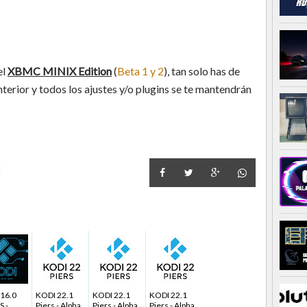
el
XBMC MINIX Edition
(
Beta 1 y 2
), tan solo has de
nterior y todos los ajustes y/o plugins se te mantendrán
C
16.0
KODI 22.1
KODI 22.1
KODI 22.1
S -
Piers - Alpha
Piers - Alpha
Piers - Alpha