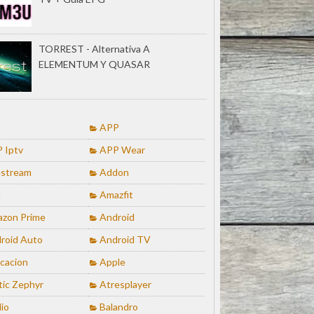
TORREST - Alternativa A
ELEMENTUM Y QUASAR
APP
 Iptv
APP Wear
stream
Addon
a
Amazfit
zon Prime
Android
roid Auto
Android TV
icacion
Apple
tic Zephyr
Atresplayer
io
Balandro