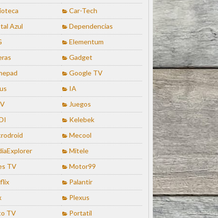
lioteca
Car-Tech
tal Azul
Dependencias
G
Elementum
eras
Gadget
mepad
Google TV
us
IA
TV
Juegos
DI
Kelebek
rodroid
Mecool
iaExplorer
Mitele
es TV
Motor99
flix
Palantir
x
Plexus
to TV
Portatil