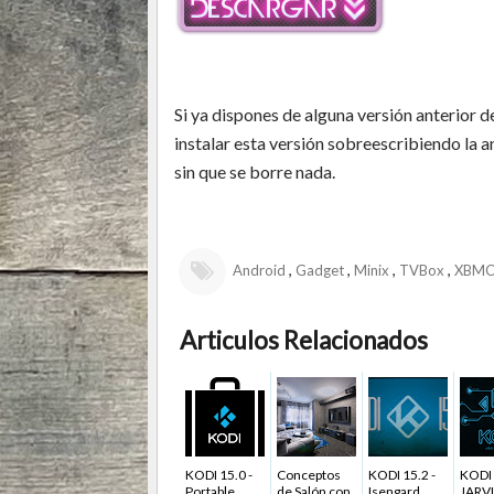
Si ya dispones de alguna versión anterior d
instalar esta versión sobreescribiendo la a
sin que se borre nada.
,
,
,
,
Android
Gadget
Minix
TVBox
XBM
Articulos Relacionados
KODI 15.0 -
Conceptos
KODI 15.2 -
KODI 
Portable
de Salón con
Isengard
JARVI