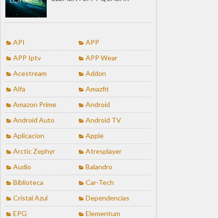
API
APP
APP Iptv
APP Wear
Acestream
Addon
Alfa
Amazfit
Amazon Prime
Android
Android Auto
Android TV
Aplicacion
Apple
Arctic Zephyr
Atresplayer
Audio
Balandro
Biblioteca
Car-Tech
Cristal Azul
Dependencias
EPG
Elementum