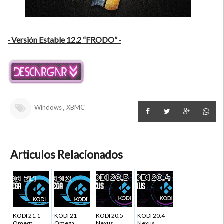
· Versión Estable 12.2 “FRODO” ·
,
Windows
XBMC
Articulos Relacionados
KODI 21.1
KODI 21
KODI 20.5
KODI 20.4
Omega
Omega
Nexus
Nexus