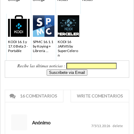
KODI 16.1 y
SPMC 16.1.1
KODI 16
17.0 Beta 3 -
by Koying +
JARVIS by
Portable
Librería ...
SuperCelero
n
Recibe las últimas noticias :
16 COMENTARIOS
WRITE COMENTARIOS
Anónimo
7/5/13, 20:26
delete