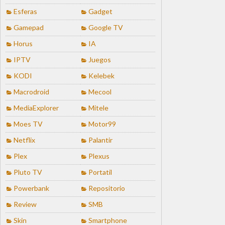
Esferas
Gadget
Gamepad
Google TV
Horus
IA
IPTV
Juegos
KODI
Kelebek
Macrodroid
Mecool
MediaExplorer
Mitele
Moes TV
Motor99
Netflix
Palantir
Plex
Plexus
Pluto TV
Portatil
Powerbank
Repositorio
Review
SMB
Skin
Smartphone