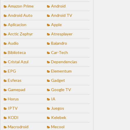
Amazon Prime
Android
Android Auto
Android TV
Aplicacion
Apple
Arctic Zephyr
Atresplayer
Audio
Balandro
Biblioteca
Car-Tech
Cristal Azul
Dependencias
EPG
Elementum
Esferas
Gadget
Gamepad
Google TV
Horus
IA
IPTV
Juegos
KODI
Kelebek
Macrodroid
Mecool