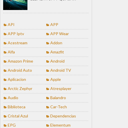
API
APP
APP Iptv
APP Wear
Acestream
Addon
Alfa
Amazfit
Amazon Prime
Android
Android Auto
Android TV
Aplicacion
Apple
Arctic Zephyr
Atresplayer
Audio
Balandro
Biblioteca
Car-Tech
Cristal Azul
Dependencias
EPG
Elementum