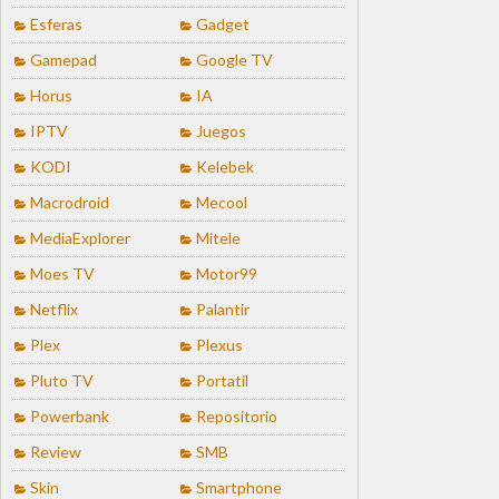
Esferas
Gadget
Gamepad
Google TV
Horus
IA
IPTV
Juegos
KODI
Kelebek
Macrodroid
Mecool
MediaExplorer
Mitele
Moes TV
Motor99
Netflix
Palantir
Plex
Plexus
Pluto TV
Portatil
Powerbank
Repositorio
Review
SMB
Skin
Smartphone